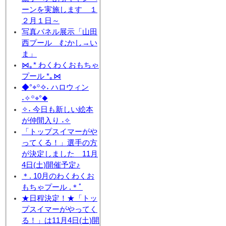
ーンを実施します １
２月１日～
写真パネル展示「山田
西プール むかし→い
ま」
⋈｡* わくわくおもちゃ
プール *｡⋈
◆°⌖꙳✧˖ ハロウィン
˖✧꙳⌖°◆
✧˖ 今日も新しい絵本
が仲間入り ˖✧
「トップスイマーがや
ってくる！」選手の方
が決定しました 11月
4日(土)開催予定♪
＊. 10月のわくわくお
もちゃプール .＊ﾟ
★日程決定！★「トッ
プスイマーがやってく
る！」は11月4日(土)開