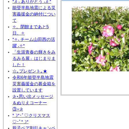
*♬˖ ありがとう ˖♬*
能登半島地震による災
害義援金の納付につい
て
✧。閉館まであと5
日。✧
*✧˖ チーム山田西の活
躍 ˖✧*
「生涯青春の輝きをみ
るみる展」はじまりま
した！
☆｡プレゼント｡★
令和6年能登半島地震
災害義援金の募金箱を
設置しています
✰⋆思い出メッセージ
＆ぬりえコーナー
③⋆✰
*☽*･ﾟ♡クリスマス
♡･ﾟ*☽*
親子ペア割引キャンペ