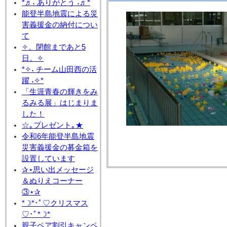
*♬˖ ありがとう ˖♬*
能登半島地震による災
害義援金の納付につい
て
✧。閉館まであと5
日。✧
*✧˖ チーム山田西の活
躍 ˖✧*
「生涯青春の輝きをみ
るみる展」はじまりま
した！
☆｡プレゼント｡★
令和6年能登半島地震
災害義援金の募金箱を
設置しています
✰⋆思い出メッセージ
＆ぬりえコーナー
③⋆✰
*☽*･ﾟ♡クリスマス
♡･ﾟ*☽*
親子ペア割引キャンペ