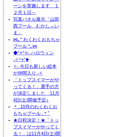
ーンを実施します １
２月１日～
写真パネル展示「山田
西プール むかし→い
ま」
⋈｡* わくわくおもちゃ
プール *｡⋈
◆°⌖꙳✧˖ ハロウィン
˖✧꙳⌖°◆
✧˖ 今日も新しい絵本
が仲間入り ˖✧
「トップスイマーがや
ってくる！」選手の方
が決定しました 11月
4日(土)開催予定♪
＊. 10月のわくわくお
もちゃプール .＊ﾟ
★日程決定！★「トッ
プスイマーがやってく
る！」は11月4日(土)開