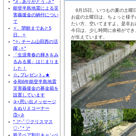
*♬˖ ありがとう ˖♬*
能登半島地震による災
8月15日。いつもの夏の土
害義援金の納付につい
お盆の土曜日は、ちょっと様子
て
たい方、空いてますよ。是非お
✧。閉館まであと5
今日は、少し時間に余裕ができ
日。✧
が生えています。
*✧˖ チーム山田西の活
躍 ˖✧*
「生涯青春の輝きをみ
るみる展」はじまりま
した！
☆｡プレゼント｡★
令和6年能登半島地震
災害義援金の募金箱を
設置しています
✰⋆思い出メッセージ
＆ぬりえコーナー
③⋆✰
*☽*･ﾟ♡クリスマス
♡･ﾟ*☽*
親子ペア割引キャンペ