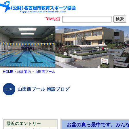
HOME
>
施設案内
>
山田西プール
山田西プール 施設ブログ
最近のエントリー
お盆の真っ最中です。みん