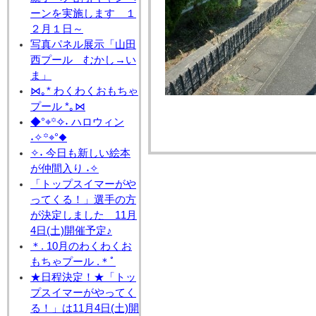
ーンを実施します １
２月１日～
写真パネル展示「山田
西プール むかし→い
ま」
⋈｡* わくわくおもちゃ
プール *｡⋈
◆°⌖꙳✧˖ ハロウィン
˖✧꙳⌖°◆
✧˖ 今日も新しい絵本
が仲間入り ˖✧
「トップスイマーがや
ってくる！」選手の方
が決定しました 11月
4日(土)開催予定♪
＊. 10月のわくわくお
もちゃプール .＊ﾟ
★日程決定！★「トッ
プスイマーがやってく
る！」は11月4日(土)開