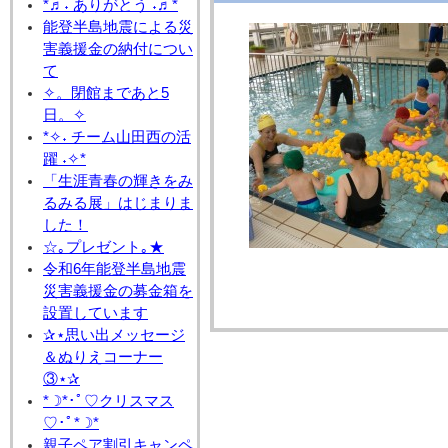
*♬˖ ありがとう ˖♬*
能登半島地震による災
害義援金の納付につい
て
✧。閉館まであと5
日。✧
*✧˖ チーム山田西の活
躍 ˖✧*
「生涯青春の輝きをみ
るみる展」はじまりま
した！
☆｡プレゼント｡★
令和6年能登半島地震
災害義援金の募金箱を
設置しています
✰⋆思い出メッセージ
＆ぬりえコーナー
③⋆✰
*☽*･ﾟ♡クリスマス
♡･ﾟ*☽*
親子ペア割引キャンペ