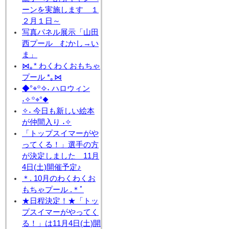
ーンを実施します １
２月１日～
写真パネル展示「山田
西プール むかし→い
ま」
⋈｡* わくわくおもちゃ
プール *｡⋈
◆°⌖꙳✧˖ ハロウィン
˖✧꙳⌖°◆
✧˖ 今日も新しい絵本
が仲間入り ˖✧
「トップスイマーがや
ってくる！」選手の方
が決定しました 11月
4日(土)開催予定♪
＊. 10月のわくわくお
もちゃプール .＊ﾟ
★日程決定！★「トッ
プスイマーがやってく
る！」は11月4日(土)開