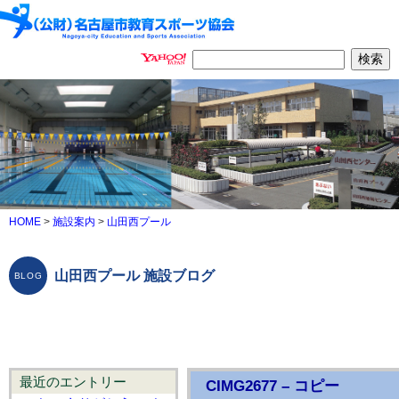
HOME
>
施設案内
>
山田西プール
山田西プール 施設ブログ
最近のエントリー
CIMG2677 – コピー