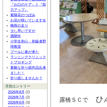
『お口のケア』と『筋
力アップ』
紫陽花のつぼみ
お花が咲いています🌼
梅雨の走り
少し早いですが
満開🌸
小学生初心・初級者野
球教室
プールに春が来た
ランニングクリニック
とプロギング
素敵な折り紙作品出来
ました！
折り紙しませんか？
月別エントリー
2026年8月
(2)
ひ
2026年7月
(2)
露橋ＳＣで
2026年6月
(3)