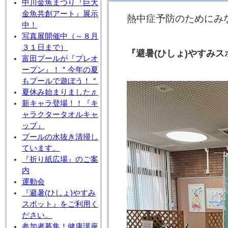
中川金魚まつり『巨大
金魚共創アート』展示
熱中症予防のためにみ
中！
写真展開催中（～８月
３１日まで）
『避暑(ひしょ)やすみス
富田プールが『プレオ
ープン』！＂今年の夏
もプールで遊ぼう！＂
夏休み始まりました♬
新キャラ登場！！『キ
ャラクタータオルキャ
ップ』
プールの水抜き清掃し
ています。
『折り紙広場』のご案
内
運動会
『避暑(ひしょ)やすみ
スポット』をご利用く
ださい。
参加者募集！健康講座