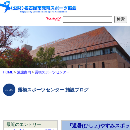
HOME
>
施設案内
>
露橋スポーツセンター
露橋スポーツセンター 施設ブログ
最近のエントリー
『避暑(ひしょ)やすみスポ