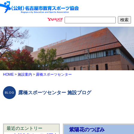
HOME
>
施設案内
>
露橋スポーツセンター
露橋スポーツセンター 施設ブログ
最近のエントリー
紫陽花のつぼみ