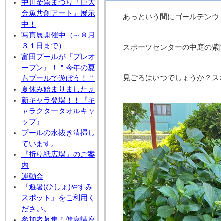
中川金魚まつり『巨大
金魚共創アート』展示
あっという間にゴールデンウ
中！
写真展開催中（～８月
３１日まで）
スポーツセンターの中庭の紫
富田プールが『プレオ
ープン』！＂今年の夏
見ごろはいつでしょうか？ス
もプールで遊ぼう！＂
夏休み始まりました♬
新キャラ登場！！『キ
ャラクタータオルキャ
ップ』
プールの水抜き清掃し
ています。
『折り紙広場』のご案
内
運動会
『避暑(ひしょ)やすみ
スポット』をご利用く
ださい。
参加者募集！健康講座