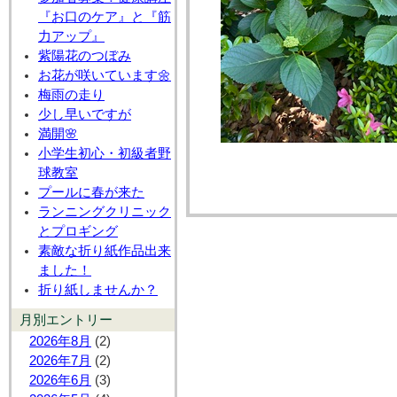
『お口のケア』と『筋
力アップ』
紫陽花のつぼみ
お花が咲いています🌼
梅雨の走り
少し早いですが
満開🌸
小学生初心・初級者野
球教室
プールに春が来た
ランニングクリニック
とプロギング
素敵な折り紙作品出来
ました！
折り紙しませんか？
月別エントリー
2026年8月
(2)
2026年7月
(2)
2026年6月
(3)