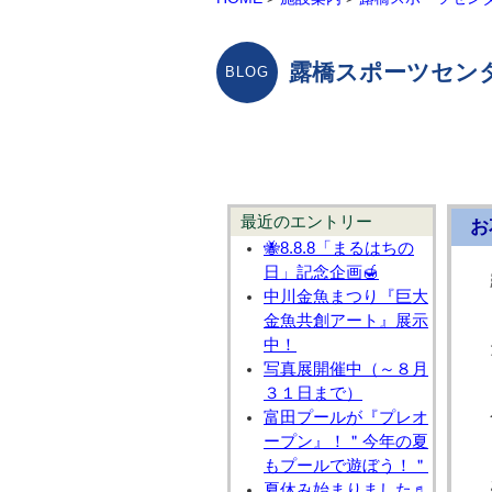
露橋スポーツセン
最近のエントリー
お
🐝8.8.8「まるはちの
日」記念企画🍯
中川金魚まつり『巨大
金魚共創アート』展示
中！
写真展開催中（～８月
３１日まで）
富田プールが『プレオ
ープン』！＂今年の夏
もプールで遊ぼう！＂
夏休み始まりました♬