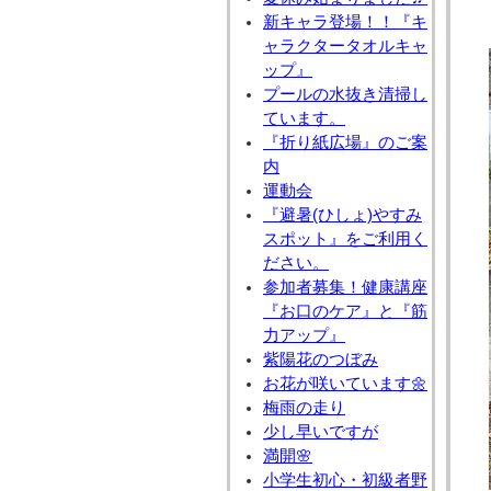
新キャラ登場！！『キ
ャラクタータオルキャ
ップ』
プールの水抜き清掃し
ています。
『折り紙広場』のご案
内
運動会
『避暑(ひしょ)やすみ
スポット』をご利用く
ださい。
参加者募集！健康講座
『お口のケア』と『筋
力アップ』
紫陽花のつぼみ
お花が咲いています🌼
梅雨の走り
少し早いですが
満開🌸
小学生初心・初級者野