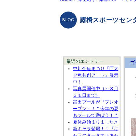
露橋スポーツセン
最近のエントリー
ゴ
中川金魚まつり『巨大
金魚共創アート』展示
中！
写真展開催中（～８月
３１日まで）
富田プールが『プレオ
ープン』！＂今年の夏
もプールで遊ぼう！＂
夏休み始まりました♬
新キャラ登場！！『キ
ャラクタータオルキャ