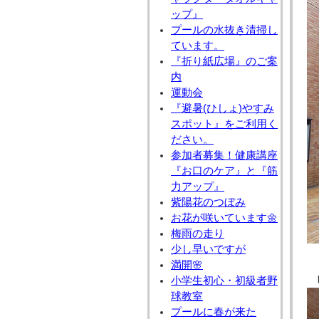
ップ』
プールの水抜き清掃し
ています。
『折り紙広場』のご案
内
運動会
『避暑(ひしょ)やすみ
スポット』をご利用く
ださい。
参加者募集！健康講座
『お口のケア』と『筋
力アップ』
紫陽花のつぼみ
お花が咲いています🌼
梅雨の走り
少し早いですが
満開🌸
小学生初心・初級者野
球教室
プールに春が来た