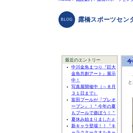
露橋スポーツセン
最近のエントリー
今
中川金魚まつり『巨大
金魚共創アート』展示
中！
と
写真展開催中（～８月
３１日まで）
富田プールが『プレオ
ープン』！＂今年の夏
もプールで遊ぼう！＂
夏休み始まりました♬
新キャラ登場！！『キ
ャラクタータオルキャ