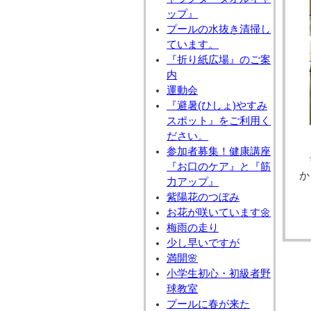
ップ』
プールの水抜き清掃し
ています。
『折り紙広場』のご案
内
運動会
『避暑(ひしょ)やすみ
スポット』をご利用く
ださい。
参加者募集！健康講座
『お口のケア』と『筋
か
力アップ』
紫陽花のつぼみ
お花が咲いています🌼
梅雨の走り
少し早いですが
満開🌸
小学生初心・初級者野
球教室
プールに春が来た