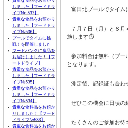
貴重な食品をお預かり
しました【フードドラ
富田北プールでタイム
イブNo.537】
貴重な食品をお預かり
しました【フードドラ
７月７日（月）と８月
イブ№536】
施します⏱️
プールでタイムに挑
戦！を開催しました
フードバンクに食品を
参加料金は無料（プー
お届けしました！【フ
ードドライブ】
となります。
貴重な食品をお預かり
しました【フードドラ
イブ№535】
測定後、記録証も合わ
貴重な食品をお預かり
しました【フードドラ
イブ№534】
ぜひこの機会に日頃の
貴重な食料品をお預か
りしました！【フード
ドライブ№533】
たくさんのご参加お待
貴重な食料品をお預か