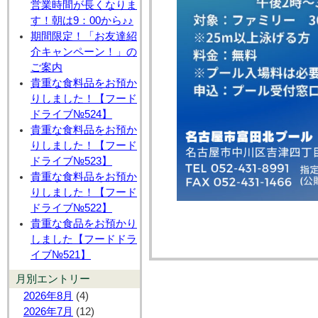
営業時間が長くなりま
す！朝は9：00から♪♪
期間限定！「お友達紹
介キャンペーン！」の
ご案内
貴重な食料品をお預か
りしました！【フード
ドライブ№524】
貴重な食料品をお預か
りしました！【フード
ドライブ№523】
貴重な食料品をお預か
りしました！【フード
ドライブ№522】
貴重な食品をお預かり
しました【フードドラ
イブ№521】
月別エントリー
2026年8月
(4)
2026年7月
(12)