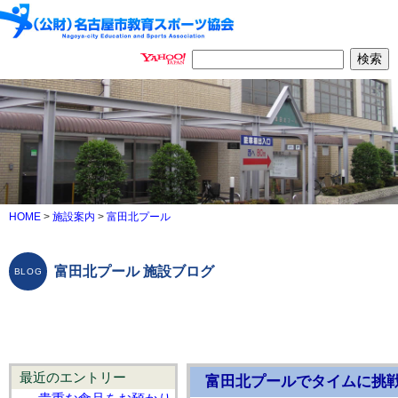
HOME
>
施設案内
>
富田北プール
富田北プール 施設ブログ
最近のエントリー
富田北プールでタイムに挑