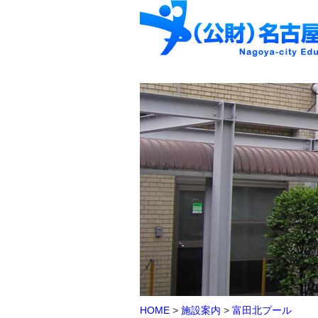
HOME
>
施設案内
>
富田北プール