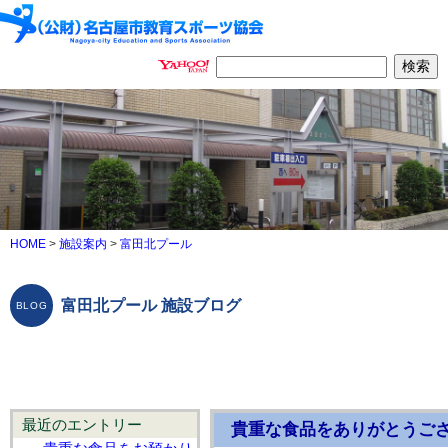
HOME
>
施設案内
>
富田北プール
富田北プール 施設ブログ
最近のエントリー
貴重な食品をありがとうござ