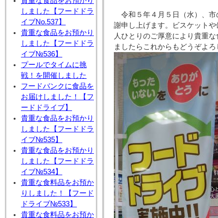
貴重な食品をお預かり
しました【フードドラ
令和５年４月５日（水）、市
イブNo.537】
謝申し上げます。ビスケットや
貴重な食品をお預かり
人ひとりのご厚意により貴重な
しました【フードドラ
ましたらこれからもどうぞよろ
イブ№536】
プールでタイムに挑
戦！を開催しました
フードバンクに食品を
お届けしました！【フ
ードドライブ】
貴重な食品をお預かり
しました【フードドラ
イブ№535】
貴重な食品をお預かり
しました【フードドラ
イブ№534】
貴重な食料品をお預か
りしました！【フード
ドライブ№533】
貴重な食料品をお預か