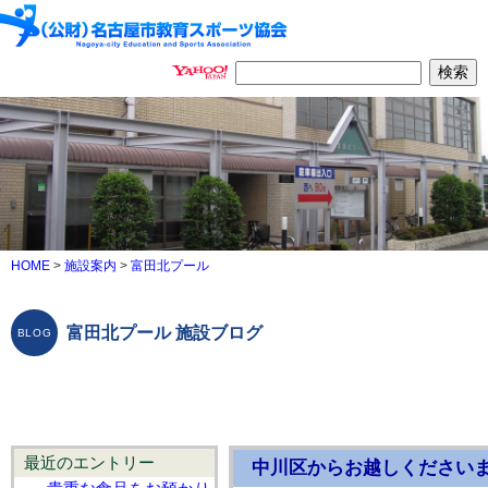
HOME
>
施設案内
>
富田北プール
富田北プール 施設ブログ
最近のエントリー
中川区からお越しくださいま