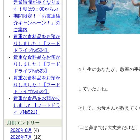
営業時間が長くなりま
す！朝は9：00から♪♪
期間限定！「お友達紹
介キャンペーン！」の
ご案内
貴重な食料品をお預か
りしました！【フード
ドライブ№524】
貴重な食料品をお預か
りしました！【フード
１年生のあなたが、教室の手
ドライブ№523】
貴重な食料品をお預か
りしました！【フード
していたよね。
ドライブ№522】
貴重な食品をお預かり
しました【フードドラ
そして、お母さんが教えてく
イブ№521】
月別エントリー
”口と鼻までは大丈夫だけど
2026年8月
(4)
2026年7月
(12)