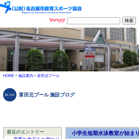
HOME
>
施設案内
>
富田北プール
富田北プール 施設ブログ
最近のエントリー
小学生短期水泳教室が始ま