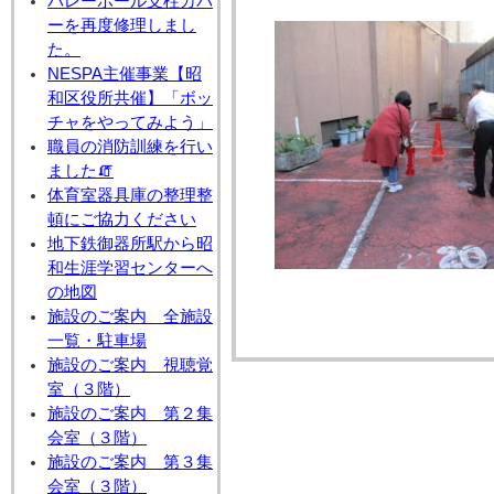
バレーボール支柱カバ
ーを再度修理しまし
た。
NESPA主催事業【昭
和区役所共催】「ボッ
チャをやってみよう」
職員の消防訓練を行い
ました🧯
体育室器具庫の整理整
頓にご協力ください
地下鉄御器所駅から昭
和生涯学習センターへ
の地図
施設のご案内 全施設
一覧・駐車場
施設のご案内 視聴覚
室（３階）
施設のご案内 第２集
会室（３階）
施設のご案内 第３集
会室（３階）