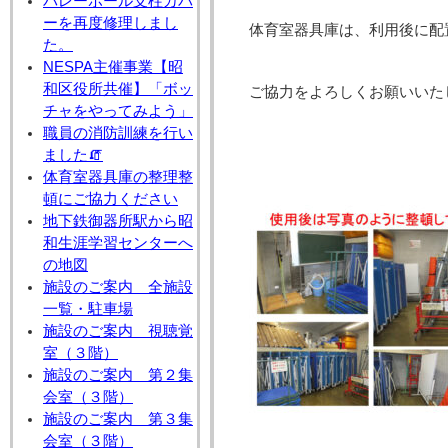
バレーボール支柱カバ
ーを再度修理しまし
体育室器具庫は、利用後に配
た。
NESPA主催事業【昭
和区役所共催】「ボッ
ご協力をよろしくお願いいた
チャをやってみよう」
職員の消防訓練を行い
ました🧯
体育室器具庫の整理整
頓にご協力ください
地下鉄御器所駅から昭
和生涯学習センターへ
の地図
施設のご案内 全施設
一覧・駐車場
施設のご案内 視聴覚
室（３階）
施設のご案内 第２集
会室（３階）
施設のご案内 第３集
会室（３階）