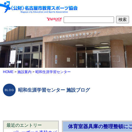
HOME
>
施設案内
>
昭和生涯学習センター
昭和生涯学習センター 施設ブログ
最近のエントリー
体育室器具庫の整理整頓に