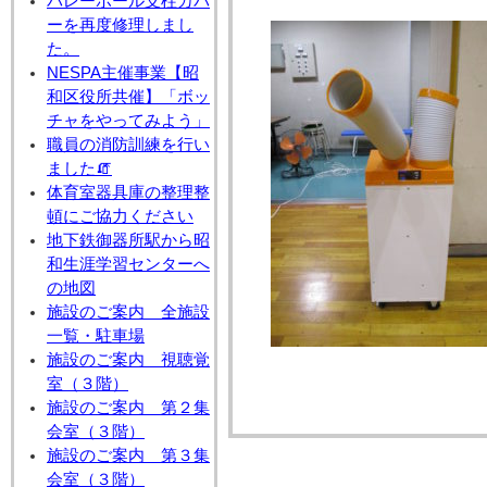
バレーボール支柱カバ
ーを再度修理しまし
た。
NESPA主催事業【昭
和区役所共催】「ボッ
チャをやってみよう」
職員の消防訓練を行い
ました🧯
体育室器具庫の整理整
頓にご協力ください
地下鉄御器所駅から昭
和生涯学習センターへ
の地図
施設のご案内 全施設
一覧・駐車場
施設のご案内 視聴覚
室（３階）
施設のご案内 第２集
会室（３階）
施設のご案内 第３集
会室（３階）