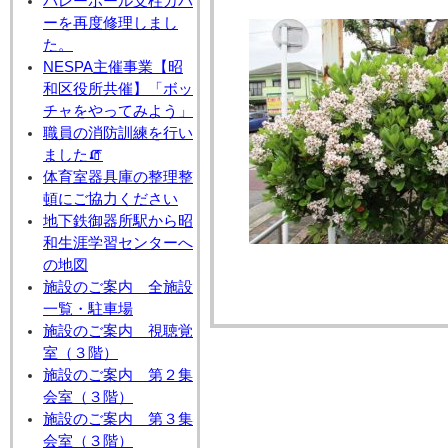
バレーボール支柱カバ
ーを再度修理しまし
た。
NESPA主催事業【昭
和区役所共催】「ボッ
チャをやってみよう」
職員の消防訓練を行い
ました🧯
体育室器具庫の整理整
頓にご協力ください
地下鉄御器所駅から昭
和生涯学習センターへ
の地図
施設のご案内 全施設
一覧・駐車場
施設のご案内 視聴覚
室（３階）
施設のご案内 第２集
会室（３階）
施設のご案内 第３集
会室（３階）