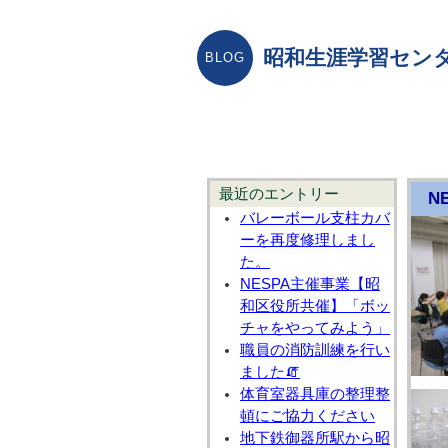
昭和生涯学習センタ
最近のエントリー
N
バレーボール支柱カバ
ーを再度修理しまし
た。
NESPA主催事業【昭
和区役所共催】「ボッ
チャをやってみよう」
職員の消防訓練を行い
ました🧯
体育室器具庫の整理整
頓にご協力ください
地下鉄御器所駅から昭