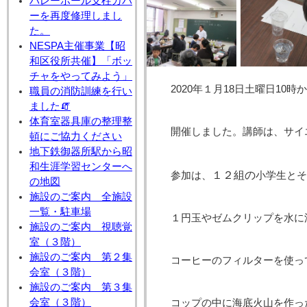
バレーボール支柱カバ
ーを再度修理しまし
た。
NESPA主催事業【昭
和区役所共催】「ボッ
チャをやってみよう」
2020年１月18日土曜日1
職員の消防訓練を行い
ました🧯
体育室器具庫の整理整
開催しました。講師は、サイ
頓にご協力ください
地下鉄御器所駅から昭
和生涯学習センターへ
１２組の
参加は、
小学生とそ
の地図
施設のご案内 全施設
一覧・駐車場
１円玉やゼムクリップを水に
施設のご案内 視聴覚
室（３階）
施設のご案内 第２集
コーヒーのフィルターを使っ
会室（３階）
施設のご案内 第３集
会室（３階）
コップの中に海底火山を作っ