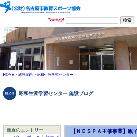
HOME
>
施設案内
>
昭和生涯学習センター
昭和生涯学習センター 施設ブログ
最近のエントリー
【ＮＥＳＰＡ主催事業】親