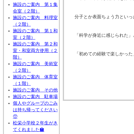
施設のご案内 第１集
会室（２階）
分子とか表面ちょう力といっ
施設のご案内 料理室
（２階）
施設のご案内 第１和
「科学が身近に感じられた」
室（２階）
施設のご案内 第２和
室・和室両方使用（２
「初めての経験で楽しかった
階）
施設のご案内 美術室
（２階）
施設のご案内 体育室
（１階）
施設のご案内 その他
施設のご案内 駐車場
個人やグループのごみ
は持ち帰ってください
🥺
松栄小学校２年生がき
てくれました🏫