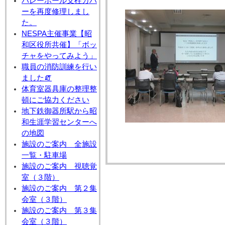
バレーボール支柱カバ
ーを再度修理しまし
た。
NESPA主催事業【昭
和区役所共催】「ボッ
チャをやってみよう」
職員の消防訓練を行い
ました🧯
体育室器具庫の整理整
頓にご協力ください
地下鉄御器所駅から昭
和生涯学習センターへ
の地図
施設のご案内 全施設
一覧・駐車場
施設のご案内 視聴覚
室（３階）
施設のご案内 第２集
会室（３階）
施設のご案内 第３集
会室（３階）