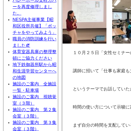
バレーボール支柱カバ
ーを再度修理しまし
た。
NESPA主催事業【昭
和区役所共催】「ボッ
チャをやってみよう」
職員の消防訓練を行い
ました🧯
体育室器具庫の整理整
１０月２５日「女性セミナー
頓にご協力ください
地下鉄御器所駅から昭
講師に招いて「仕事も家庭も
和生涯学習センターへ
の地図
施設のご案内 全施設
というテーマでお話していた
一覧・駐車場
施設のご案内 視聴覚
室（３階）
時間の使い方について示唆に
施設のご案内 第２集
会室（３階）
施設のご案内 第３集
まず自分の時間を支配してい
会室（３階）