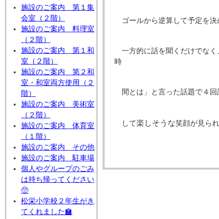
施設のご案内 第１集
会室（２階）
ゴールから逆算して予定を決
施設のご案内 料理室
（２階）
施設のご案内 第１和
一方的に話を聞くだけでなく
室（２階）
時
施設のご案内 第２和
室・和室両方使用（２
間とは」と言った話題で４回
階）
施設のご案内 美術室
（２階）
楽しそうな
して
笑顔が見ら
施設のご案内 体育室
（１階）
施設のご案内 その他
施設のご案内 駐車場
個人やグループのごみ
は持ち帰ってください
🥺
松栄小学校２年生がき
てくれました🏫