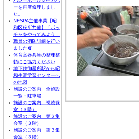
バレーボール支柱カバ
ーを再度修理しまし
た。
NESPA主催事業【昭
和区役所共催】「ボッ
チャをやってみよう」
職員の消防訓練を行い
ました🧯
体育室器具庫の整理整
頓にご協力ください
地下鉄御器所駅から昭
和生涯学習センターへ
の地図
施設のご案内 全施設
一覧・駐車場
施設のご案内 視聴覚
室（３階）
施設のご案内 第２集
会室（３階）
施設のご案内 第３集
会室（３階）