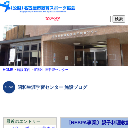
HOME
>
施設案内
>
昭和生涯学習センター
昭和生涯学習センター 施設ブログ
最近のエントリー
〔NESPA事業〕親子料理