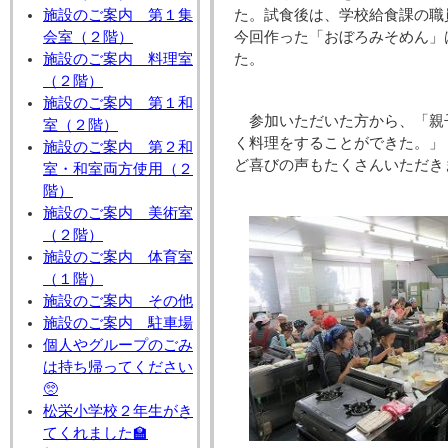
施設のご案内 第１集
た。試食後は、学校給食課の職
会室（２階）
今回作った「おぼろみそめん」
施設のご案内 料理室
た。
（２階）
施設のご案内 第１和
参加いただいた方から、「親
室（２階）
く料理をすることができた。」
施設のご案内 第２和
ど喜びの声もたくさんいただき
室・和室両方使用（２
階）
施設のご案内 美術室
（２階）
施設のご案内 体育室
（１階）
施設のご案内 その他
施設のご案内 駐車場
個人やグループのごみ
は持ち帰ってください
🥺
松栄小学校２年生がき
てくれました🏫