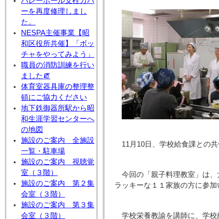
バレーボール支柱カバ
ーを再度修理しまし
た。
NESPA主催事業【昭
和区役所共催】「ボッ
チャをやってみよう」
職員の消防訓練を行い
ました🧯
体育室器具庫の整理整
頓にご協力ください
地下鉄御器所駅から昭
和生涯学習センターへ
の地図
施設のご案内 全施設
11月10日、学校給食課との
一覧・駐車場
施設のご案内 視聴覚
室（３階）
今回の「親子料理教室」は、
施設のご案内 第２集
ラッキーな１１家族の方に参加
会室（３階）
施設のご案内 第３集
会室（３階）
学校栄養教諭を講師に、学校