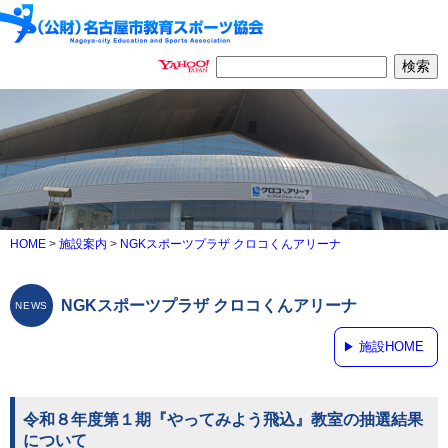
HOME
>
施設案内
>
NGKスポーツプラザ クロコくんアリーナ
NGKスポーツプラザ クロコくんアリーナ
施設HOME
令和８年度第１期『やってみよう飛込』教室の抽選結果
について