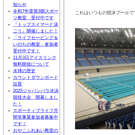
知らせ
令和7年度第3期スポー
これはいつもの競泳プールで
ツ教室 受付中です
『トップスイマーと泳
ごう』開催しました！
「ライフセービング＆
いのちの教室」参加者
受付中です！
11月3日アイスリンク
無料開放について
水球の歴史
カウントダウンボード
設置
2025ジャパンパラ水泳
競技大会 開幕しまし
た！
スポーティブライフ月
間等事業参加者募集中
です！
おやこふれあい教室の