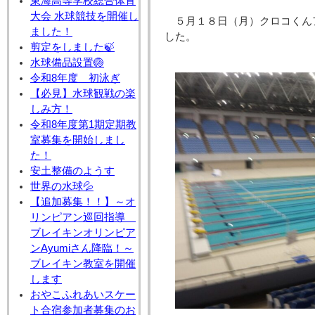
東海高等学校総合体育
大会 水球競技を開催し
５月１８日（月）クロコくん
ました！
した。
剪定をしました🍃
水球備品設置🏐
令和8年度 初泳ぎ
【必見】水球観戦の楽
しみ方！
令和8年度第1期定期教
室募集を開始しまし
た！
安土整備のようす
世界の水球💦
【追加募集！！】～オ
リンピアン巡回指導
ブレイキンオリンピア
ンAyumiさん降臨！～
ブレイキン教室を開催
します
おやこふれあいスケー
ト合宿参加者募集のお