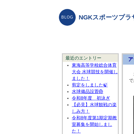
NGKスポーツプラ
最近のエントリー
ア
東海高等学校総合体育
大会 水球競技を開催し
ました！
で
剪定をしました🍃
水球備品設置🏐
令和8年度 初泳ぎ
【必見】水球観戦の楽
しみ方！
令和8年度第1期定期教
室募集を開始しまし
た！