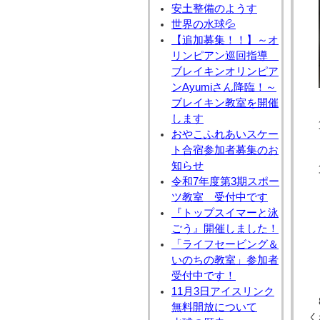
安土整備のようす
世界の水球💦
【追加募集！！】～オ
リンピアン巡回指導
ブレイキンオリンピア
ンAyumiさん降臨！～
ブレイキン教室を開催
します
おやこふれあいスケー
ト合宿参加者募集のお
知らせ
令和7年度第3期スポー
ツ教室 受付中です
『トップスイマーと泳
ごう』開催しました！
「ライフセービング＆
いのちの教室」参加者
受付中です！
11月3日アイスリンク
無料開放について
く