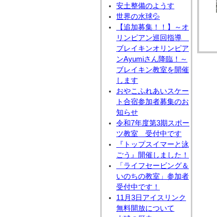
安土整備のようす
世界の水球💦
【追加募集！！】～オ
リンピアン巡回指導
ブレイキンオリンピア
ンAyumiさん降臨！～
ブレイキン教室を開催
します
おやこふれあいスケー
ト合宿参加者募集のお
知らせ
令和7年度第3期スポー
ツ教室 受付中です
『トップスイマーと泳
ごう』開催しました！
「ライフセービング＆
いのちの教室」参加者
受付中です！
11月3日アイスリンク
無料開放について