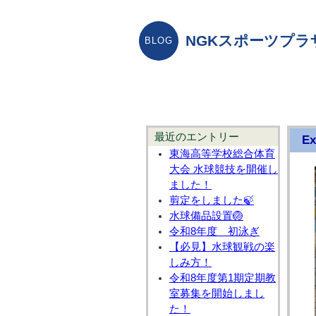
NGKスポーツプラ
最近のエントリー
Ex
東海高等学校総合体育
大会 水球競技を開催し
ました！
剪定をしました🍃
水球備品設置🏐
令和8年度 初泳ぎ
【必見】水球観戦の楽
しみ方！
令和8年度第1期定期教
室募集を開始しまし
た！