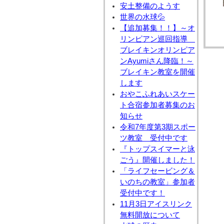
安土整備のようす
世界の水球💦
【追加募集！！】～オ
リンピアン巡回指導
ブレイキンオリンピア
ンAyumiさん降臨！～
ブレイキン教室を開催
します
おやこふれあいスケー
ト合宿参加者募集のお
知らせ
令和7年度第3期スポー
ツ教室 受付中です
『トップスイマーと泳
ごう』開催しました！
「ライフセービング＆
いのちの教室」参加者
受付中です！
11月3日アイスリンク
無料開放について