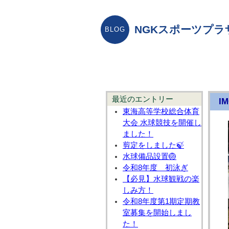
NGKスポーツプラ
最近のエントリー
IM
東海高等学校総合体育
大会 水球競技を開催し
ました！
剪定をしました🍃
水球備品設置🏐
令和8年度 初泳ぎ
【必見】水球観戦の楽
しみ方！
令和8年度第1期定期教
室募集を開始しまし
た！