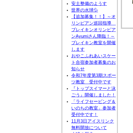
安土整備のようす
世界の水球💦
【追加募集！！】～オ
リンピアン巡回指導
ブレイキンオリンピア
ンAyumiさん降臨！～
ブレイキン教室を開催
します
おやこふれあいスケー
ト合宿参加者募集のお
知らせ
令和7年度第3期スポー
ツ教室 受付中です
『トップスイマーと泳
ごう』開催しました！
「ライフセービング＆
いのちの教室」参加者
受付中です！
11月3日アイスリンク
無料開放について