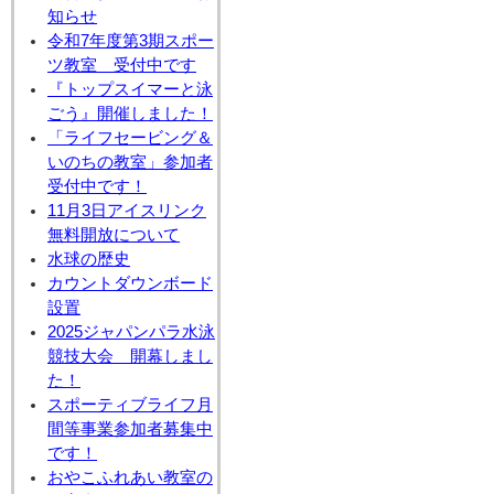
知らせ
令和7年度第3期スポー
ツ教室 受付中です
『トップスイマーと泳
ごう』開催しました！
「ライフセービング＆
いのちの教室」参加者
受付中です！
11月3日アイスリンク
無料開放について
水球の歴史
カウントダウンボード
設置
2025ジャパンパラ水泳
競技大会 開幕しまし
た！
スポーティブライフ月
間等事業参加者募集中
です！
おやこふれあい教室の