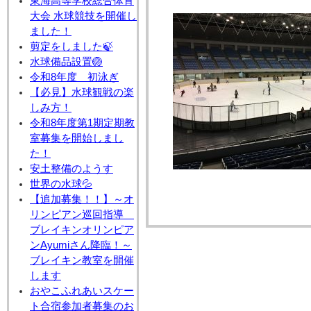
東海高等学校総合体育
大会 水球競技を開催し
ました！
剪定をしました🍃
水球備品設置🏐
令和8年度 初泳ぎ
【必見】水球観戦の楽
しみ方！
令和8年度第1期定期教
室募集を開始しまし
た！
安土整備のようす
世界の水球💦
【追加募集！！】～オ
リンピアン巡回指導
ブレイキンオリンピア
ンAyumiさん降臨！～
ブレイキン教室を開催
します
おやこふれあいスケー
ト合宿参加者募集のお