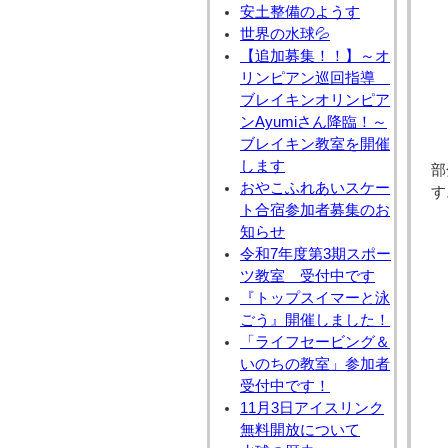
安土整備のようす
世界の水球💦
【追加募集！！】～オ
リンピアン巡回指導
ブレイキンオリンピア
ンAyumiさん降臨！～
ブレイキン教室を開催
します
部
おやこふれあいスケー
す
ト合宿参加者募集のお
知らせ
令和7年度第3期スポー
ツ教室 受付中です
『トップスイマーと泳
ごう』開催しました！
「ライフセービング＆
いのちの教室」参加者
受付中です！
11月3日アイスリンク
無料開放について