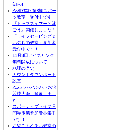
知らせ
令和7年度第3期スポー
ツ教室 受付中です
『トップスイマーと泳
ごう』開催しました！
「ライフセービング＆
いのちの教室」参加者
受付中です！
11月3日アイスリンク
無料開放について
水球の歴史
カウントダウンボード
設置
2025ジャパンパラ水泳
競技大会 開幕しまし
た！
スポーティブライフ月
間等事業参加者募集中
です！
おやこふれあい教室の