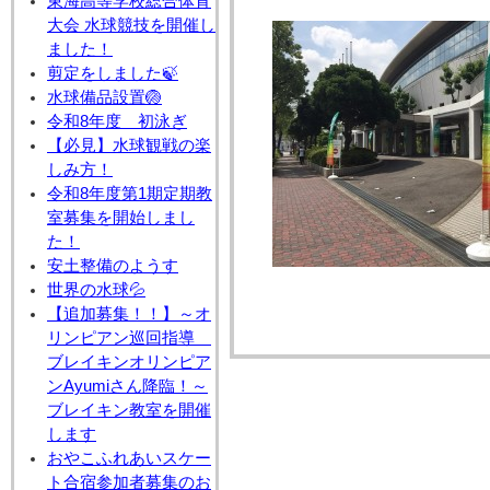
東海高等学校総合体育
大会 水球競技を開催し
ました！
剪定をしました🍃
水球備品設置🏐
令和8年度 初泳ぎ
【必見】水球観戦の楽
しみ方！
令和8年度第1期定期教
室募集を開始しまし
た！
安土整備のようす
世界の水球💦
【追加募集！！】～オ
リンピアン巡回指導
ブレイキンオリンピア
ンAyumiさん降臨！～
ブレイキン教室を開催
します
おやこふれあいスケー
ト合宿参加者募集のお