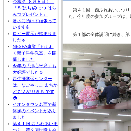
令和8年８月８日！
『８(はち)みっつ はち
第４１回 西ふれあいまつり
みつプレゼント』
た。今年度の参加グループは、
暑さに負けず頑張って
います💪
ロビー展示が始まりま
第１部の全体説明に続き、第
した🌷
NESPA事業「わくわ
く親子科学教室」を開
催しました
今年の「浄心寄席」も
大好評でした☺
西生涯学習センター
は、なごやっこ まちか
ど ひんやりきち です
🏠
イオンタウン名西で新
体操のイベントがあり
ました
第４１回 西ふれあいま
つり 第２回世話人会