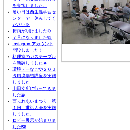
を実施しました。
暑い日は西生涯学習セ
ンターで一休みしてく
ださい🌞
梅雨が明けました🌻
７月になりました🎋
Instagramアカウント
開設しました！
料理室のガステーブル
を新調しました🔥
環境デーなごや２０２
６環境学習講座を実施
しました
山田支所に行ってきま
した🚁
西ふれあいまつり 第
１回 世話人会を実施
しました。
ロビー展示が始まりま
した🖼