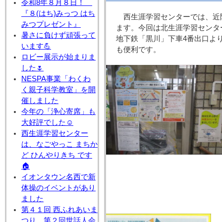
令和8年８月８日！
『８(はち)みっつ はち
西生涯学習センターでは、近
みつプレゼント』
ます。今回は北生涯学習センタ
暑さに負けず頑張って
地下鉄「黒川」下車4番出口よ
います💪
も便利です。
ロビー展示が始まりま
した🌷
NESPA事業「わくわ
く親子科学教室」を開
催しました
今年の「浄心寄席」も
大好評でした☺
西生涯学習センター
は、なごやっこ まちか
ど ひんやりきち です
🏠
イオンタウン名西で新
体操のイベントがあり
ました
第４１回 西ふれあいま
つり 第２回世話人会