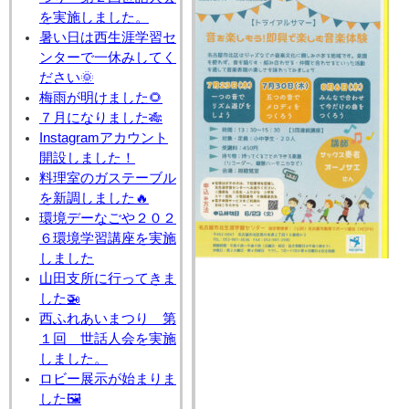
を実施しました。
暑い日は西生涯学習セ
ンターで一休みしてく
ださい🌞
梅雨が明けました🌻
７月になりました🎋
Instagramアカウント
開設しました！
料理室のガステーブル
を新調しました🔥
環境デーなごや２０２
６環境学習講座を実施
しました
山田支所に行ってきま
した🚁
西ふれあいまつり 第
１回 世話人会を実施
しました。
ロビー展示が始まりま
した🖼