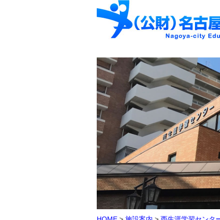
HOME
>
施設案内
>
西生涯学習センタ