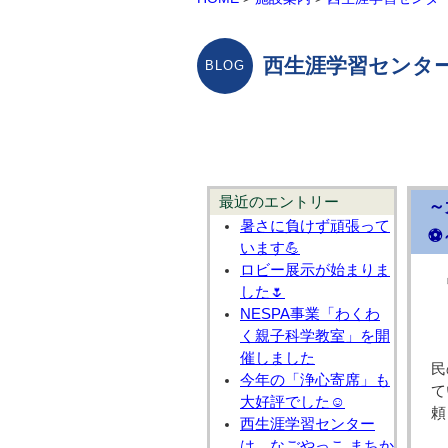
西生涯学習センター
最近のエントリー
～
暑さに負けず頑張って
⚽
います💪
ロビー展示が始まりま
した🌷
NESPA事業「わくわ
く親子科学教室」を開
催しました
民
今年の「浄心寄席」も
て
大好評でした☺
頼
西生涯学習センター
は、なごやっこ まちか