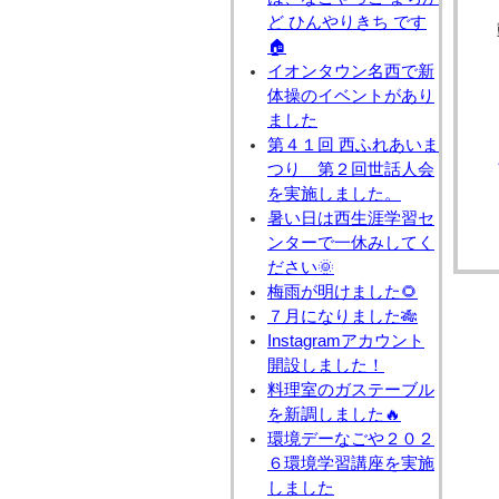
ど ひんやりきち です
🏠
イオンタウン名西で新
体操のイベントがあり
ました
第４１回 西ふれあいま
つり 第２回世話人会
を実施しました。
暑い日は西生涯学習セ
ンターで一休みしてく
ださい🌞
梅雨が明けました🌻
７月になりました🎋
Instagramアカウント
開設しました！
料理室のガステーブル
を新調しました🔥
環境デーなごや２０２
６環境学習講座を実施
しました