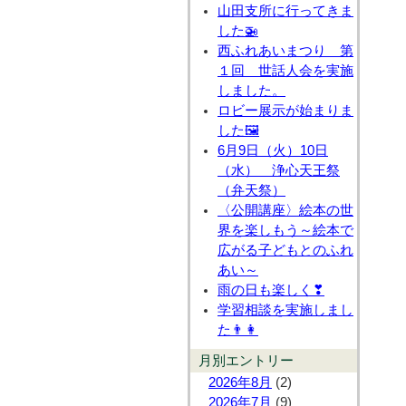
山田支所に行ってきま
した🚁
西ふれあいまつり 第
１回 世話人会を実施
しました。
ロビー展示が始まりま
した🖼
6月9日（火）10日
（水） 浄心天王祭
（弁天祭）
〈公開講座〉絵本の世
界を楽しもう～絵本で
広がる子どもとのふれ
あい～
雨の日も楽しく❣
学習相談を実施しまし
た👨👩
月別エントリー
2026年8月
(2)
2026年7月
(9)