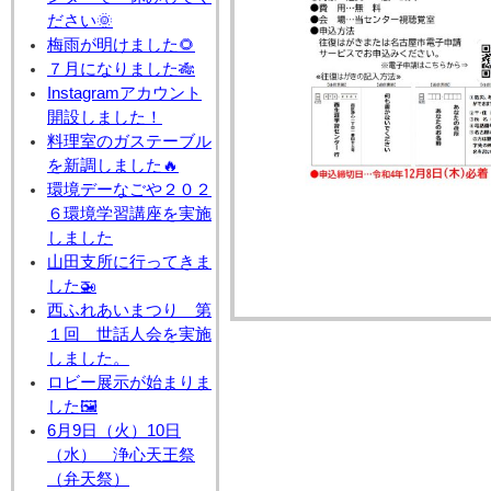
ださい🌞
梅雨が明けました🌻
７月になりました🎋
Instagramアカウント
開設しました！
料理室のガステーブル
を新調しました🔥
環境デーなごや２０２
６環境学習講座を実施
しました
山田支所に行ってきま
した🚁
西ふれあいまつり 第
１回 世話人会を実施
しました。
ロビー展示が始まりま
した🖼
6月9日（火）10日
（水） 浄心天王祭
（弁天祭）