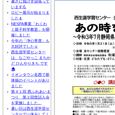
暑さに負けず頑張って
います💪
ロビー展示が始まりま
した🌷
NESPA事業「わくわ
く親子科学教室」を開
催しました
今年の「浄心寄席」も
大好評でした☺
西生涯学習センター
は、なごやっこ まちか
ど ひんやりきち です
🏠
イオンタウン名西で新
体操のイベントがあり
ました
第４１回 西ふれあいま
つり 第２回世話人会
を実施しました。
暑い日は西生涯学習セ
ンターで一休みしてく