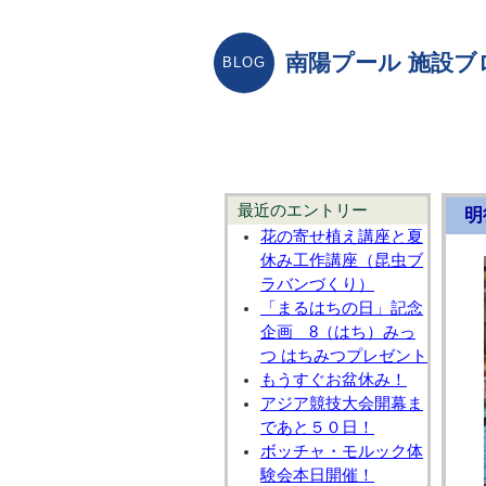
南陽プール 施設ブ
最近のエントリー
明
花の寄せ植え講座と夏
休み工作講座（昆虫ブ
ラバンづくり）
「まるはちの日」記念
企画 8（はち）みっ
つ はちみつプレゼント
もうすぐお盆休み！
アジア競技大会開幕ま
であと５０日！
ボッチャ・モルック体
験会本日開催！