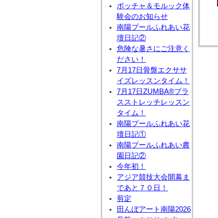
ボッチャ＆モルック体
験会のお知らせ
南陽プールふれあい花
壇日記②
危険な暑さにご注意く
ださい！
7月17日骨盤エクササ
イズレッスンタイム！
7月17日ZUMBA®プラ
スストレッチレッスン
タイム！
南陽プールふれあい花
壇日記①
南陽プールふれあい農
園日記②
今年初！
アジア競技大会開幕ま
であと７０日！
剪定
田んぼアート南陽2026