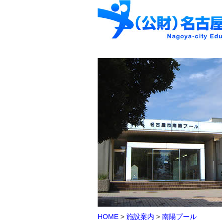
HOME
>
施設案内
>
南陽プール