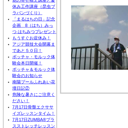
花の寄せ植え講座と夏
休み工作講座（昆虫ブ
ラバンづくり）
「まるはちの日」記念
企画 8（はち）みっ
つ はちみつプレゼント
もうすぐお盆休み！
アジア競技大会開幕ま
であと５０日！
ボッチャ・モルック体
験会本日開催！
ボッチャ＆モルック体
験会のお知らせ
南陽プールふれあい花
壇日記②
危険な暑さにご注意く
ださい！
7月17日骨盤エクササ
イズレッスンタイム！
7月17日ZUMBA®プラ
スストレッチレッスン