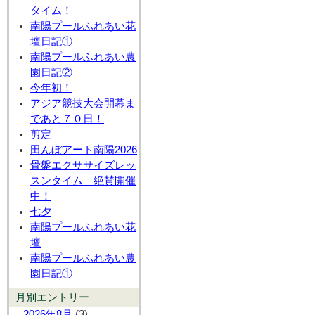
タイム！
南陽プールふれあい花
壇日記①
南陽プールふれあい農
園日記②
今年初！
アジア競技大会開幕ま
であと７０日！
剪定
田んぼアート南陽2026
骨盤エクササイズレッ
スンタイム 絶賛開催
中！
七夕
南陽プールふれあい花
壇
南陽プールふれあい農
園日記①
月別エントリー
2026年8月
(3)