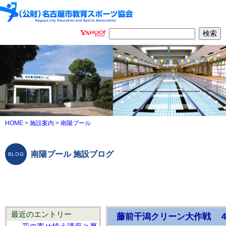
HOME
>
施設案内
>
南陽プール
南陽プール 施設ブログ
最近のエントリー
藤前干潟クリーン大作戦 