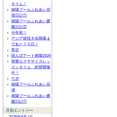
タイム！
南陽プールふれあい花
壇日記①
南陽プールふれあい農
園日記②
今年初！
アジア競技大会開幕ま
であと７０日！
剪定
田んぼアート南陽2026
骨盤エクササイズレッ
スンタイム 絶賛開催
中！
七夕
南陽プールふれあい花
壇
南陽プールふれあい農
園日記①
月別エントリー
2026年8月
(3)