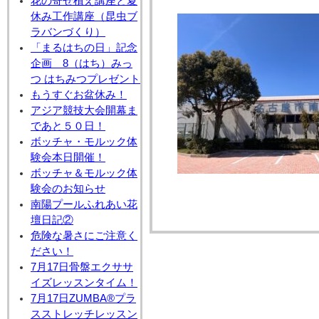
花の寄せ植え講座と夏
休み工作講座（昆虫ブ
ラバンづくり）
「まるはちの日」記念
企画 8（はち）みっ
つ はちみつプレゼント
もうすぐお盆休み！
アジア競技大会開幕ま
であと５０日！
ボッチャ・モルック体
験会本日開催！
ボッチャ＆モルック体
験会のお知らせ
南陽プールふれあい花
壇日記②
危険な暑さにご注意く
ださい！
7月17日骨盤エクササ
イズレッスンタイム！
7月17日ZUMBA®プラ
スストレッチレッスン