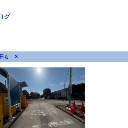
ログ
日も ３