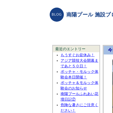
南陽プール 施設ブ
最近のエントリー
今
もうすぐお盆休み！
アジア競技大会開幕ま
であと５０日！
ボッチャ・モルック体
験会本日開催！
ボッチャ＆モルック体
験会のお知らせ
南陽プールふれあい花
壇日記②
危険な暑さにご注意く
ださい！