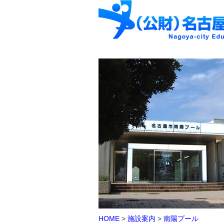
HOME
>
施設案内
>
南陽プール