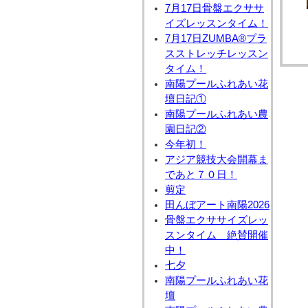
7月17日骨盤エクササ
イズレッスンタイム！
7月17日ZUMBA®プラ
スストレッチレッスン
タイム！
南陽プールふれあい花
壇日記①
南陽プールふれあい農
園日記②
今年初！
アジア競技大会開幕ま
であと７０日！
剪定
田んぼアート南陽2026
骨盤エクササイズレッ
スンタイム 絶賛開催
中！
七夕
南陽プールふれあい花
壇