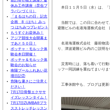
花の寄せ植え講座と夏
休み工作講座（昆虫ブ
本日１１月５日（水）は、「
ラバンづくり）
「まるはちの日」記念
企画 8（はち）みっ
当館では、この日に合わせて
つ はちみつプレゼント
避難ビルの名港海運株式会社 
もうすぐお盆休み！
アジア競技大会開幕ま
名港海運株式会社 藤前物流
であと５０日！
り、津波避難ビル内のご説明を
ボッチャ・モルック体
験会本日開催！
ボッチャ＆モルック体
災害時には、落ち着いて行動
験会のお知らせ
ッフ一同訓練を重ねてまいりま
南陽プールふれあい花
壇日記②
危険な暑さにご注意く
工事休館中も、ブログは更新
ださい！
7月17日骨盤エクササ
イズレッスンタイム！
7月17日ZUMBA®プラ
スストレッチレッスン