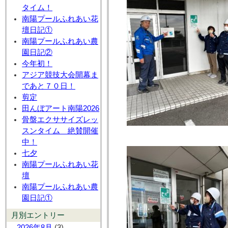
タイム！
南陽プールふれあい花
壇日記①
南陽プールふれあい農
園日記②
今年初！
アジア競技大会開幕ま
であと７０日！
剪定
田んぼアート南陽2026
骨盤エクササイズレッ
スンタイム 絶賛開催
中！
七夕
南陽プールふれあい花
壇
南陽プールふれあい農
園日記①
月別エントリー
2026年8月
(3)