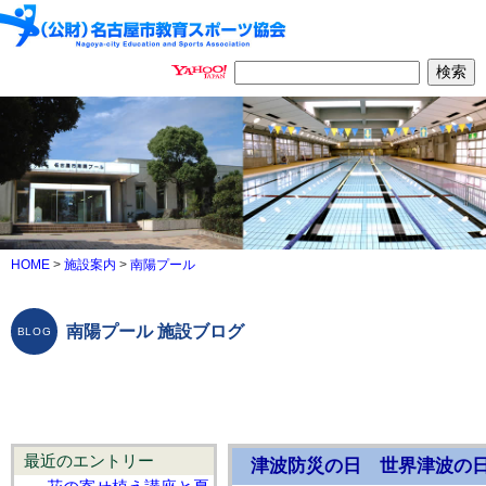
HOME
>
施設案内
>
南陽プール
南陽プール 施設ブログ
最近のエントリー
津波防災の日 世界津波の