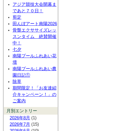
アジア競技大会開幕ま
であと７０日！
剪定
田んぼアート南陽2026
骨盤エクササイズレッ
スンタイム 絶賛開催
中！
七夕
南陽プールふれあい花
壇
南陽プールふれあい農
園日記①
除草
期間限定！「お友達紹
介キャンペーン！」の
ご案内
月別エントリー
2026年8月
(1)
2026年7月
(15)
2026年6月
(10)