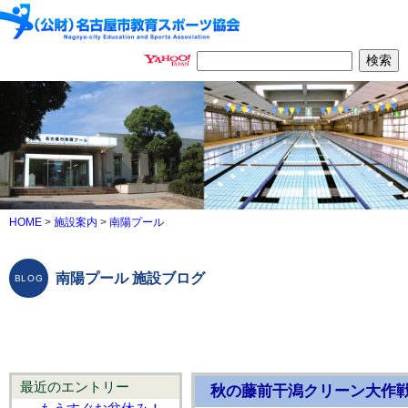
HOME
>
施設案内
>
南陽プール
南陽プール 施設ブログ
最近のエントリー
秋の藤前干潟クリーン大作