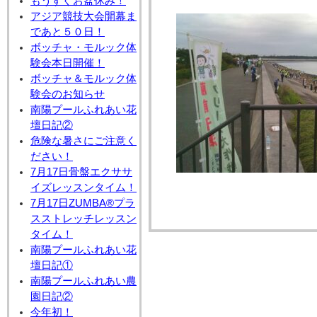
もうすぐお盆休み！
アジア競技大会開幕ま
であと５０日！
ボッチャ・モルック体
験会本日開催！
ボッチャ＆モルック体
験会のお知らせ
南陽プールふれあい花
壇日記②
危険な暑さにご注意く
ださい！
7月17日骨盤エクササ
イズレッスンタイム！
7月17日ZUMBA®プラ
スストレッチレッスン
タイム！
南陽プールふれあい花
壇日記①
南陽プールふれあい農
園日記②
今年初！