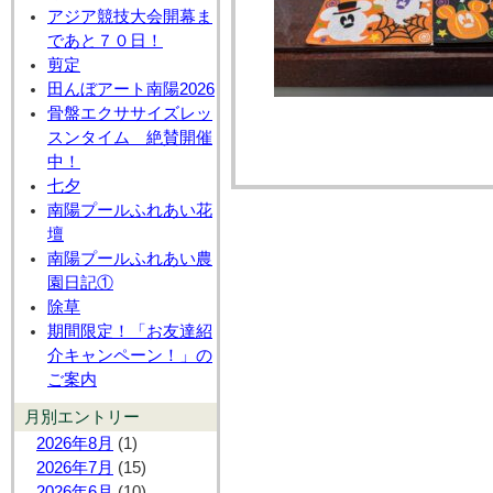
アジア競技大会開幕ま
であと７０日！
剪定
田んぼアート南陽2026
骨盤エクササイズレッ
スンタイム 絶賛開催
中！
七夕
南陽プールふれあい花
壇
南陽プールふれあい農
園日記①
除草
期間限定！「お友達紹
介キャンペーン！」の
ご案内
月別エントリー
2026年8月
(1)
2026年7月
(15)
2026年6月
(10)