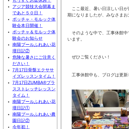
もうすぐお盆休み！
アジア競技大会開幕ま
ここ最近、暑い日涼しい日が
であと５０日！
期になりましたが、みなさまお
ボッチャ・モルック体
験会本日開催！
ボッチャ＆モルック体
そのような中で、工事休館中
験会のお知らせ
います。
南陽プールふれあい花
壇日記②
ぜひご覧ください！
危険な暑さにご注意く
ださい！
7月17日骨盤エクササ
工事休館中も、ブログは更新
イズレッスンタイム！
7月17日ZUMBA®プラ
スストレッチレッスン
タイム！
南陽プールふれあい花
壇日記①
南陽プールふれあい農
園日記②
今年初！