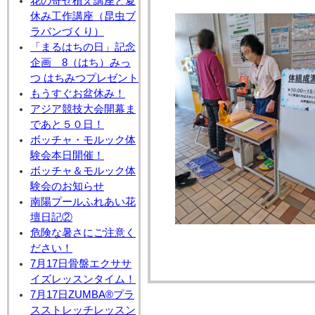
花の寄せ植え講座と夏
休み工作講座（昆虫ブ
ラバンづくり）
「まるはちの日」記念
企画 8（はち）みっ
つ はちみつプレゼント
もうすぐお盆休み！
アジア競技大会開幕ま
であと５０日！
ボッチャ・モルック体
験会本日開催！
ボッチャ＆モルック体
験会のお知らせ
南陽プールふれあい花
壇日記②
危険な暑さにご注意く
ださい！
7月17日骨盤エクササ
イズレッスンタイム！
7月17日ZUMBA®プラ
スストレッチレッスン