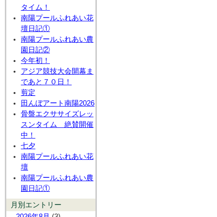
タイム！
南陽プールふれあい花
壇日記①
南陽プールふれあい農
園日記②
今年初！
アジア競技大会開幕ま
であと７０日！
剪定
田んぼアート南陽2026
骨盤エクササイズレッ
スンタイム 絶賛開催
中！
七夕
南陽プールふれあい花
壇
南陽プールふれあい農
園日記①
月別エントリー
2026年8月
(3)