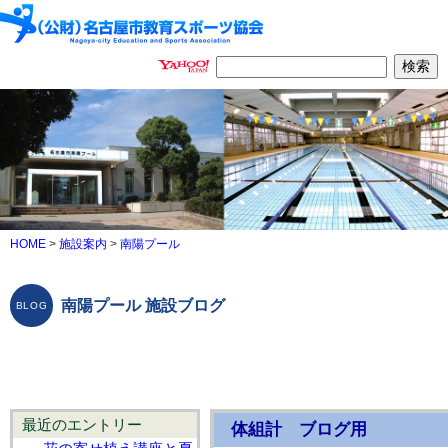
HOME
>
施設案内
>
南陽プール
南陽プール 施設ブログ
最近のエントリー
体組計 ブログ用