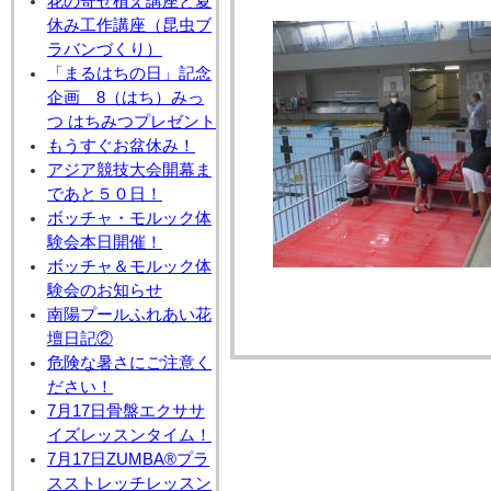
花の寄せ植え講座と夏
休み工作講座（昆虫ブ
ラバンづくり）
「まるはちの日」記念
企画 8（はち）みっ
つ はちみつプレゼント
もうすぐお盆休み！
アジア競技大会開幕ま
であと５０日！
ボッチャ・モルック体
験会本日開催！
ボッチャ＆モルック体
験会のお知らせ
南陽プールふれあい花
壇日記②
危険な暑さにご注意く
ださい！
7月17日骨盤エクササ
イズレッスンタイム！
7月17日ZUMBA®プラ
スストレッチレッスン