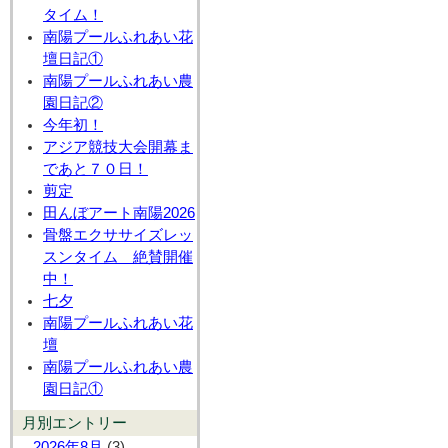
タイム！
南陽プールふれあい花
壇日記①
南陽プールふれあい農
園日記②
今年初！
アジア競技大会開幕ま
であと７０日！
剪定
田んぼアート南陽2026
骨盤エクササイズレッ
スンタイム 絶賛開催
中！
七夕
南陽プールふれあい花
壇
南陽プールふれあい農
園日記①
月別エントリー
2026年8月
(3)