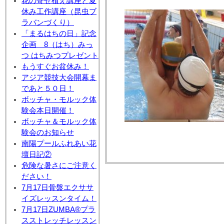
花の寄せ植え講座と夏
休み工作講座（昆虫ブ
ラバンづくり）
「まるはちの日」記念
企画 8（はち）みっ
つ はちみつプレゼント
もうすぐお盆休み！
アジア競技大会開幕ま
であと５０日！
ボッチャ・モルック体
験会本日開催！
ボッチャ＆モルック体
験会のお知らせ
南陽プールふれあい花
壇日記②
危険な暑さにご注意く
ださい！
7月17日骨盤エクササ
イズレッスンタイム！
7月17日ZUMBA®プラ
スストレッチレッスン