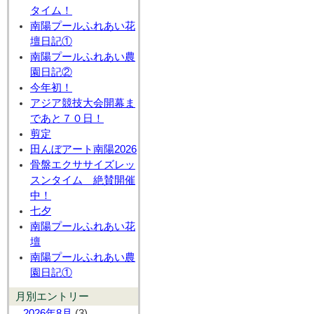
タイム！
南陽プールふれあい花
壇日記①
南陽プールふれあい農
園日記②
今年初！
アジア競技大会開幕ま
であと７０日！
剪定
田んぼアート南陽2026
骨盤エクササイズレッ
スンタイム 絶賛開催
中！
七夕
南陽プールふれあい花
壇
南陽プールふれあい農
園日記①
月別エントリー
2026年8月
(3)