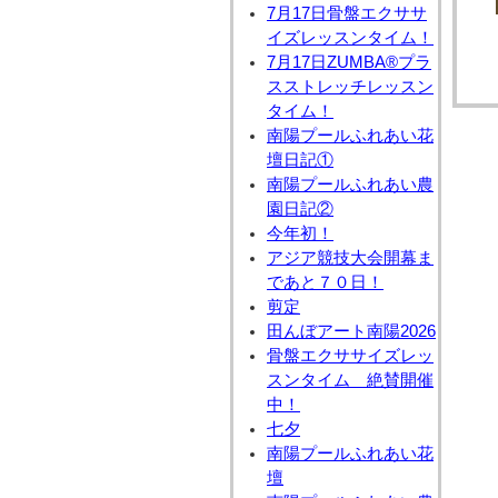
7月17日骨盤エクササ
イズレッスンタイム！
7月17日ZUMBA®プラ
スストレッチレッスン
タイム！
南陽プールふれあい花
壇日記①
南陽プールふれあい農
園日記②
今年初！
アジア競技大会開幕ま
であと７０日！
剪定
田んぼアート南陽2026
骨盤エクササイズレッ
スンタイム 絶賛開催
中！
七夕
南陽プールふれあい花
壇