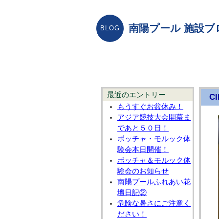
南陽プール 施設ブ
最近のエントリー
CI
もうすぐお盆休み！
アジア競技大会開幕ま
であと５０日！
ボッチャ・モルック体
験会本日開催！
ボッチャ＆モルック体
験会のお知らせ
南陽プールふれあい花
壇日記②
危険な暑さにご注意く
ださい！