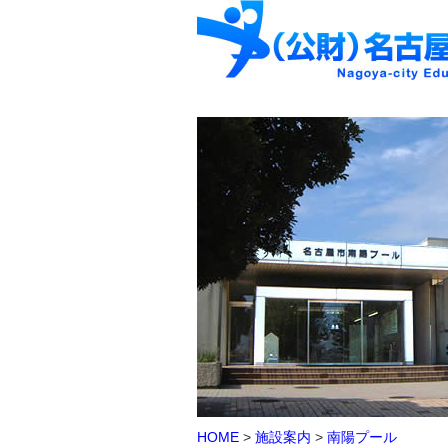
HOME
>
施設案内
>
南陽プール