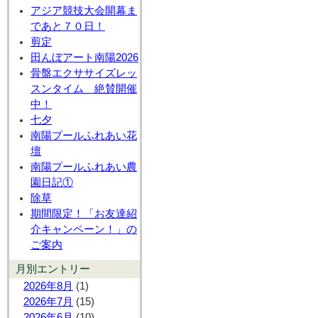
アジア競技大会開幕ま
であと７０日！
剪定
田んぼアート南陽2026
骨盤エクササイズレッ
スンタイム 絶賛開催
中！
七夕
南陽プールふれあい花
壇
南陽プールふれあい農
園日記①
除草
期間限定！「お友達紹
介キャンペーン！」の
ご案内
月別エントリー
2026年8月
(1)
2026年7月
(15)
2026年6月
(10)