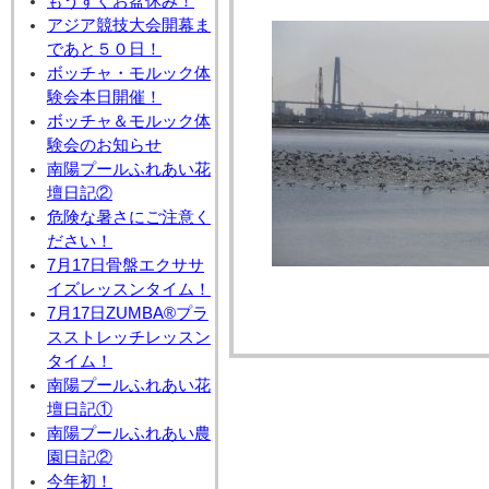
もうすぐお盆休み！
アジア競技大会開幕ま
であと５０日！
ボッチャ・モルック体
験会本日開催！
ボッチャ＆モルック体
験会のお知らせ
南陽プールふれあい花
壇日記②
危険な暑さにご注意く
ださい！
7月17日骨盤エクササ
イズレッスンタイム！
7月17日ZUMBA®プラ
スストレッチレッスン
タイム！
南陽プールふれあい花
壇日記①
南陽プールふれあい農
園日記②
今年初！