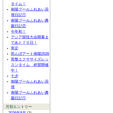
タイム！
南陽プールふれあい花
壇日記①
南陽プールふれあい農
園日記②
今年初！
アジア競技大会開幕ま
であと７０日！
剪定
田んぼアート南陽2026
骨盤エクササイズレッ
スンタイム 絶賛開催
中！
七夕
南陽プールふれあい花
壇
南陽プールふれあい農
園日記①
月別エントリー
2026年8月
(3)