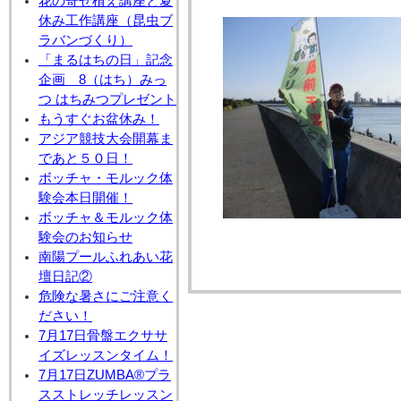
花の寄せ植え講座と夏
休み工作講座（昆虫ブ
ラバンづくり）
「まるはちの日」記念
企画 8（はち）みっ
つ はちみつプレゼント
もうすぐお盆休み！
アジア競技大会開幕ま
であと５０日！
ボッチャ・モルック体
験会本日開催！
ボッチャ＆モルック体
験会のお知らせ
南陽プールふれあい花
壇日記②
危険な暑さにご注意く
ださい！
7月17日骨盤エクササ
イズレッスンタイム！
7月17日ZUMBA®プラ
スストレッチレッスン